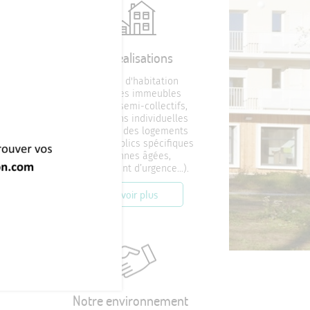
Nos réalisations
Mancelle d'habitation
urs
réalise des immeubles
collectifs, semi-collectifs,
es,
des maisons individuelles
nt à
mais aussi des logements
n
pour des publics spécifiques
(personnes âgées,
hébergement d’urgence…).
En savoir plus
Notre environnement