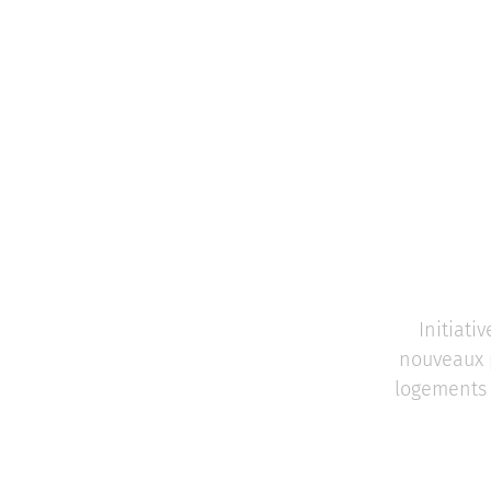
Initiati
nouveaux p
logements p