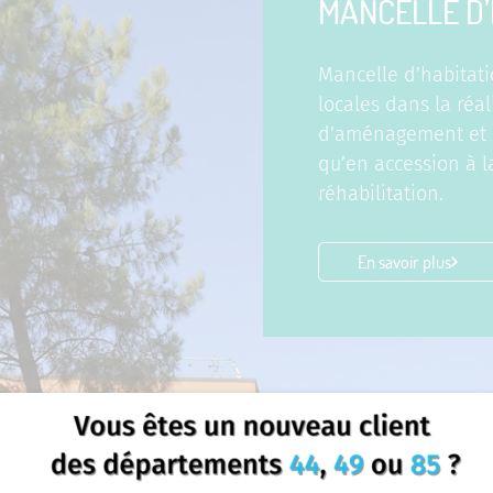
MANCELLE D’
Mancelle d’habitati
locales dans la réal
d’aménagement et d’
qu’en accession à l
réhabilitation.
En savoir plus