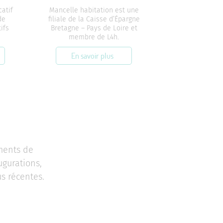
catif
Mancelle habitation est une
de
filiale de la Caisse d’Épargne
ifs
Bretagne – Pays de Loire et
membre de L4h.
En savoir plus
ements de
ugurations,
us récentes.