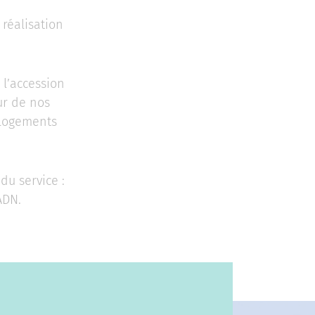
 réalisation
 l’accession
ur de nos
 logements
du service :
ADN.