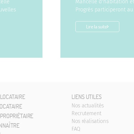
elle
Mancelle d'habitation et
uvelles
Progrès participeront au 𝗦
Lire la suite
 LOCATAIRE
LIENS UTILES
LOCATAIRE
Nos actualités
Recrutement
 PROPRIÉTAIRE
Nos réalisations
NNAÎTRE
FAQ