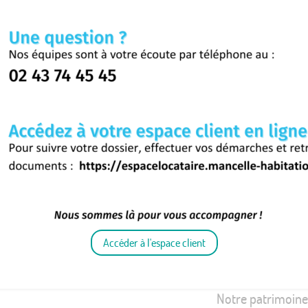
Nos missions
Proposer à tous des
logements adaptés à le
besoins et à leurs
ressources, confortabl
économiques et réponda
toutes les normes e
vigueur.
En savoir plus
Accéder à l'espace client
Notre patrimoine