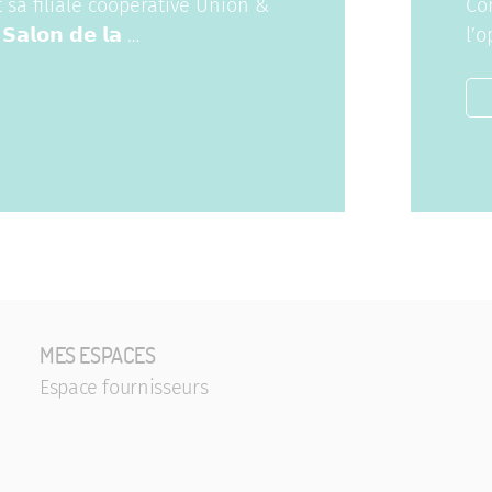
 sa filiale coopérative Union &
Co
𝗹𝗼𝗻 𝗱𝗲 𝗹𝗮 …
l’
MES ESPACES
Espace fournisseurs