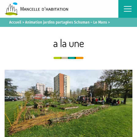
Accueil
>
Animation jardins partagées Schuman – Le Mans
>
a la une